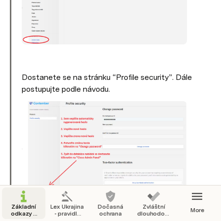
Dostanete se na stránku “Profile security”. Dále 
postupujte podle návodu. 
Základní
Lex Ukrajina
Dočasná
Zvláštní
More
odkazy a
- pravidla
ochrana
dlouhodobý
obecné
pobytu a
pobyt