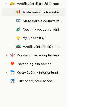
Vzdělávání dětí a žáků, nostrifikace
Vzdělávání dětí a žáků s dočasnou ochranou
Metodické a výukové materiály
Nostrifikace zahraničního vzdělání
Výuka češtiny
Vzdělávání učitelů a dalších profesionálů mimo školství
Zdravotní péče a uplatnění zdravotníků, osoby s handicapem
Psychologická pomoc
Kurzy češtiny, interkulturní práce
Počty osob v obcích
Využití nabídek v platformě Pomáhej Ukrajině
Statistiky o migraci a výzkumy
Tlumočení, překladače
Platforma - návod
Komunikace a média
Archív stránek
Návod k Pomáhej Ukrajině pro pracovníky pomáhajících organizací
Návody k veřejné části platformy
Počty registrovaných organizací