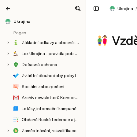
Ukrajina
Share
Explore
Ukrajina
Pages
Vzdě
Základní odkazy a obecné informace k podpoře uprchlíků z Ukrajiny
Lex Ukrajina - pravidla pobytu a podpory uprchlíků z Ukrajiny
Dočasná ochrana
Zvláštní dlouhodobý pobyt
Sociální zabezpečení
Archiv newsletterů Konsorcia
Letáky, informační kampaně
Bydlení pro uprchlíky a příspěvky pro ubytovatele
Občané Ruské federace a jiných států
Bezpečí, právo, policie (prevence vykořisťování a nekalých praktik, právní služby)
Zaměstnávání, rekvalifikace