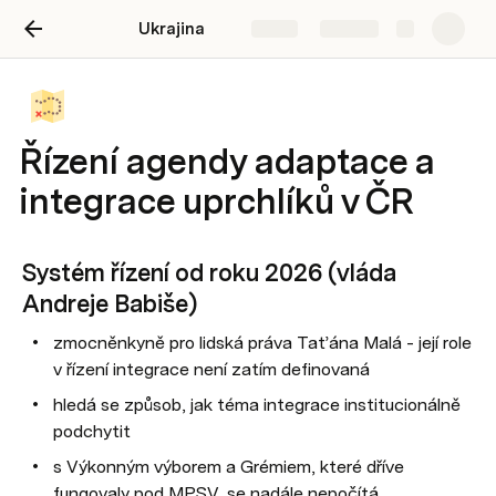
Ukrajina
Share
Explore
Řízení agendy adaptace a
integrace uprchlíků v ČR
Systém řízení od roku 2026 (vláda 
Andreje Babiše)
zmocněnkyně pro lidská práva Taťána Malá - její role 
v řízení integrace není zatím definovaná
hledá se způsob, jak téma integrace institucionálně 
podchytit
s Výkonným výborem a Grémiem, které dříve 
fungovaly pod MPSV, se nadále nepočítá