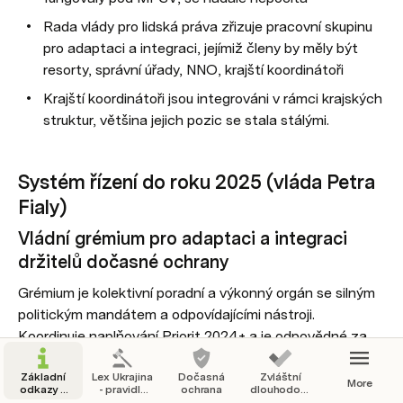
Rada vlády pro lidská práva zřizuje pracovní skupinu 
pro adaptaci a integraci, jejímiž členy by měly být 
resorty, správní úřady, NNO, krajští koordinátoři
Krajští koordinátoři jsou integrováni v rámci krajských 
struktur, většina jejich pozic se stala stálými.
Systém řízení do roku 2025 (vláda Petra 
Fialy)
Vládní grémium pro adaptaci a integraci 
držitelů dočasné ochrany
Grémium je kolektivní poradní a výkonný orgán se silným 
politickým mandátem a odpovídajícími nástroji. 
Koordinuje naplňování Priorit 2024+ a je odpovědné za 
projednávání strategických kroků a rozhodování na 
nejvyšší úrovni. Předsedou grémia je místopředseda vlády 
Základní
Lex Ukrajina
Dočasná
Zvláštní
More
odkazy a
- pravidla
ochrana
dlouhodobý
a ministr práce a sociálních věcí, členy jsou ministři 
obecné
pobytu a
pobyt