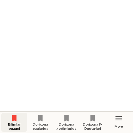
Bilimlar
Dorixona
Dorixona
Dorixona F-
More
bazasi
egalariga
xodimlariga
Dasturlari