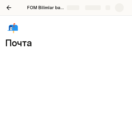
FOM Bilimlar bazasi
Share
Explore
Почта