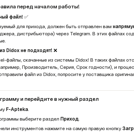
равила перед началом работы!
ный файл!
 ✅
зуемый для прихода, должен быть отправлен вам 
напрямую
джера, дистрибьютора) через Telegram. В этих файлах сод
ые.
из Didox не подходят!
 ❌
el-файлы, скачанные из системы Didox! В таких файлах от
апример, Производитель, Серия, Срок годности), и процес
отправили файл из Didox, попросите у поставщика оригина
ограмму и перейдите в нужный раздел
му 
F-Apteka
.
ограммы выберите раздел 
Приход
.
нели инструментов нажмите на самую правую кнопку 
Загр