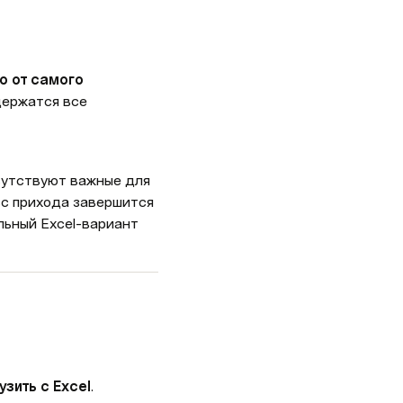
 от самого 
ержатся все 
сутствуют важные для 
с прихода завершится 
льный Excel-вариант 
узить с Excel
.