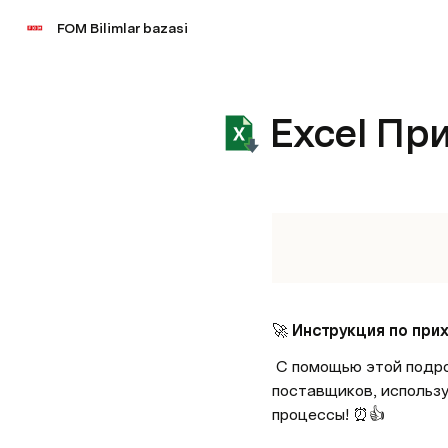
FOM Bilimlar bazasi
Excel Пр
🚀 
Инструкция по при
 С помощью этой подробной инструкции вы научитесь быстро и без ошибок делать приход товаров от 
поставщиков, использу
процессы! ⏰👍