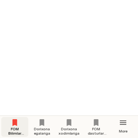
FOM
Dorixona
Dorixona
FOM
More
Bilimlar
egalariga
xodimlariga
dasturlari
bazasi
xaqida