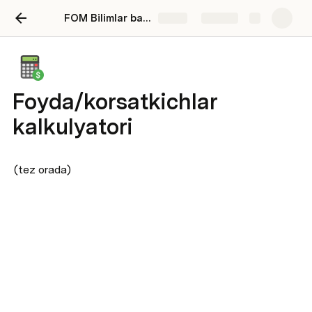
FOM Bilimlar bazasi
Share
Explore
Foyda/korsatkichlar
kalkulyatori
(tez orada)