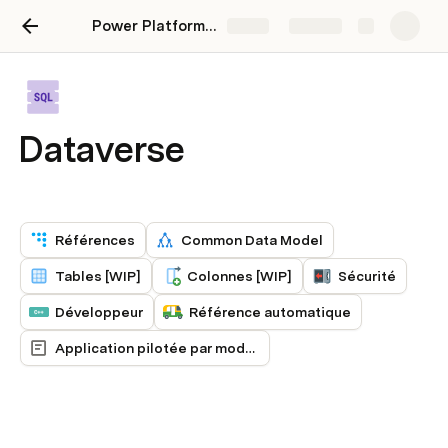
Power Platform - Apps - Automate - SharePoint
Share
Explore
Dataverse
Références
Common Data Model
Tables [WIP]
Colonnes [WIP]
Sécurité
Développeur
Référence automatique
Application pilotée par modèle