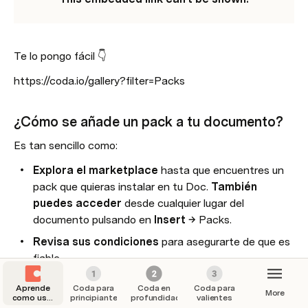
Te lo pongo fácil 👇
https://coda.io/gallery?filter=Packs
¿Cómo se añade un pack a tu documento?
Es tan sencillo como:
Explora el marketplace 
hasta que encuentres un 
pack que quieras instalar en tu Doc. 
También 
puedes acceder 
desde cualquier lugar del 
documento pulsando en 
Insert → 
Packs.
Revisa sus condiciones 
para asegurarte de que es 
fiable.
Dale a Add to Doc.
Aprende
Coda para
Coda en
Coda para
More
como usar
principiantes
profundidad
valientes
Coda