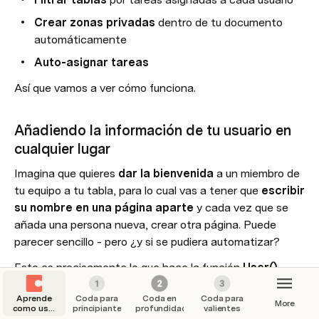
Crear zonas privadas 
dentro de tu documento 
automáticamente
Auto-asignar tareas
Así que vamos a ver cómo funciona.
Añadiendo la información de tu usuario en 
cualquier lugar
Imagina que quieres 
dar la bienvenida 
a un miembro de 
tu equipo a tu tabla, para lo cual vas a tener que 
escribir 
su nombre en una página aparte 
y cada vez que se 
añada una persona nueva, crear otra página. Puede 
parecer sencillo - pero ¿y si se pudiera automatizar?
Esto es precisamente lo que hace la función 
User(), 
acceder a la información de quién es el usuario que está 
Aprende
Coda para
Coda en
Coda para
ahora mismo Loggeado.
More
como usar
principiantes
profundidad
valientes
Coda