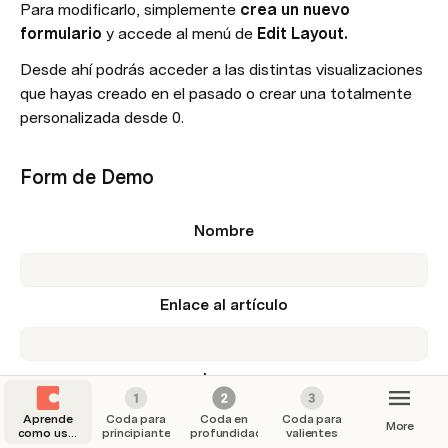
Para modificarlo, simplemente 
crea un nuevo 
formulario 
y accede al menú de 
Edit Layout.
Desde ahí podrás acceder a las distintas visualizaciones 
que hayas creado en el pasado o crear una totalmente 
personalizada desde 0.
Form de Demo
Nombre
Enlace al artículo
Lugar
Twitter
Aprende
Coda para
Coda en
Coda para
More
como usar
principiantes
profundidad
valientes
Linkedin
Coda