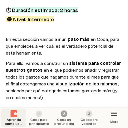
🕒 
Duración estimada: 2 horas
 🟡 Nivel: Intermedio
En esta sección vamos a ir un 
paso más 
en Coda, para 
que empieces a ver cuál es el verdadero potencial de 
esta herramienta.
Para ello, vamos a construir un 
sistema para controlar 
nuestros gastos 
en el que podremos añadir y registrar 
todos los gastos que hagamos durante el mes para que 
al final obtengamos una 
visualización de los mismos, 
sabiendo por qué categoría estamos gastando más (¡y 
en cuales menos!)
¿Qué vamos a ver en este capítulo?
Aprende
Coda para
Coda en
Coda para
More
como usar
En este capítulo vamos a ver las siguientes 
principiantes
profundidad
valientes
Coda