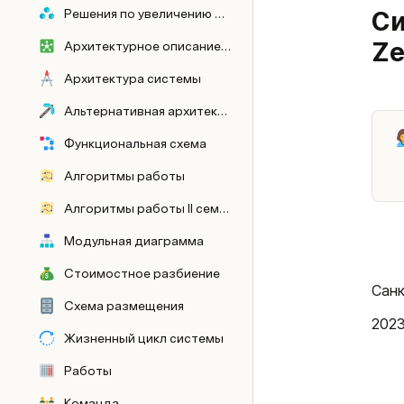
Решения по увеличению модульности
Си
Ze
Архитектурное описание для проектных ролей
Архитектура системы
Альтернативная архитектура
Функциональная схема
Алгоритмы работы
Алгоритмы работы II семестр
Модульная диаграмма
Стоимостное разбиение
Санк
Схема размещения
202
Жизненный цикл системы
Работы
Команда