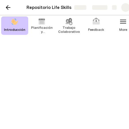
Repositorio Life Skills
Share
Explore
Planificación
Trabajo
Introducción
Feedback
More
y
Colaborativo
organización
Autoaprendizaje
Recursos
Ejercicios
Reflexiones
Referencias