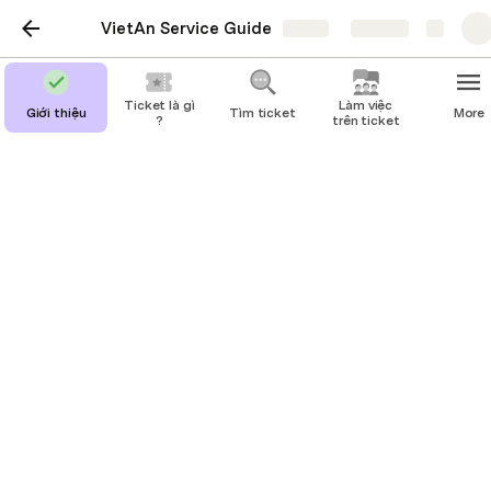
VietAn Service Guide
Share
Explore
Ticket là gì
Làm việc
Giới thiệu
Tìm ticket
More
?
trên ticket
Làm việc trên ticket
Tạo ticket
Theo dõi ticket
Thuộc tính ticket
Đây là nơi bạn sẽ dành phần lớn thời gian của mình 
ở Zammad.
Một khi bạn nắm được các nhiệm vụ bên dưới, thực 
sự không còn nhiều thứ nữa.