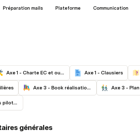
Préparation mails
Plateforme
Communication
Axe 1 - Charte EC et outils pilotage
Axe 1 - Clausiers
ilières
Axe 3 - Book réalisations
Axe 4 - Chantiers pilotes
taires générales
 