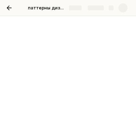
паттерны дизайна
Share
Explore
Внутреннее агенство
визуальных
коммуникаций
Руководитель отдела медиа-дизайна
Трансформация команды медиа-дизайна
Руководитель отдела медиа-