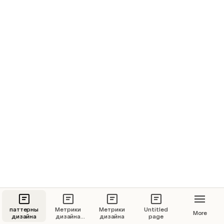
дизайна
Концепт команды
Чем внутреннее агенство 
отличается от просто отдела
Профит для маркетингового 
директора от внутреннего 
"Агентства визуальных 
коммуникаций" (реформа отдела 
медиа-дизайна)

паттерны
Метрики
Метрики
Untitled
More
дизайна
дизайна
дизайна
page
драфт