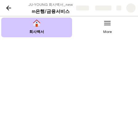
JU-YOUNG 회사백서_new
Share
Explore
m은행/금융서비스
회사백서
More
메인화면
현지 법인 적응 가이드
한국 JYK (본사)
🏢 항공편
🏢 식당/맛집
🏢 쇼핑몰/마트
🏢 병원/의료서비스
🏢 은행/금융서비스