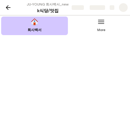
JU-YOUNG 회사백서_new
Share
Explore
k식당/맛집
회사백서
More
메인화면
현지 법인 적응 가이드
한국 JYK (본사)
🏢 항공편
🏢 식당/맛집
🏢 쇼핑몰/마트
🏢 병원/의료서비스
🏢 은행/금융서비스