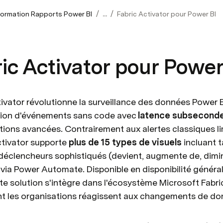
/
/
formation Rapports Power BI
...
Fabric Activator pour Power BI
ic Activator pour Power
tivator révolutionne la surveillance des données Power B
ion d'événements sans code avec 
latence subsecond
tions avancées. Contrairement aux alertes classiques lim
ctivator supporte 
plus de 15 types de visuels
 incluant 
déclencheurs sophistiqués (devient, augmente de, dimin
via Power Automate. Disponible en disponibilité généra
te solution s'intègre dans l'écosystème Microsoft Fabric
t les organisations réagissent aux changements de do