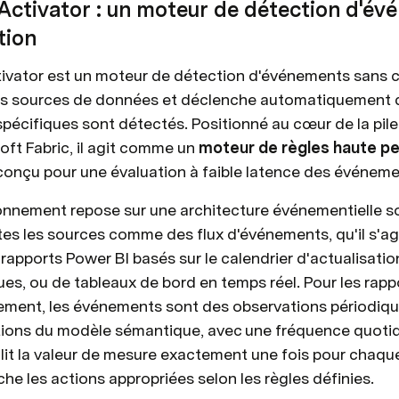
Activator : un moteur de détection d'év
tion
tivator est un moteur de détection d'événements sans co
es sources de données et déclenche automatiquement d
pécifiques sont détectés. Positionné au cœur de la pile 
ft Fabric, il agit comme un 
moteur de règles haute p
, conçu pour une évaluation à faible latence des événem
onnement repose sur une architecture événementielle so
utes les sources comme des flux d'événements, qu'il s'ag
 rapports Power BI basés sur le calendrier d'actualisati
es, ou de tableaux de bord en temps réel. Pour les rappo
ement, les événements sont des observations périodique
tions du modèle sémantique, avec une fréquence quoti
lit la valeur de mesure exactement une fois pour chaque 
he les actions appropriées selon les règles définies.