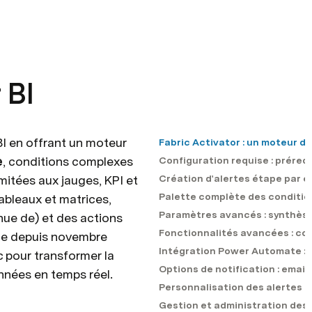
 BI
I en offrant un moteur 
Fabric Activator : un moteur 
e
, conditions complexes 
Configuration requise : préreq
itées aux jauges, KPI et 
Création d'alertes étape par 
Palette complète des conditio
tableaux et matrices, 
Paramètres avancés : synthèse,
ue de) et des actions 
Fonctionnalités avancées : con
le depuis novembre 
Intégration Power Automate : 
 pour transformer la 
Options de notification : email
nnées en temps réel.
Personnalisation des alertes 
Gestion et administration des 