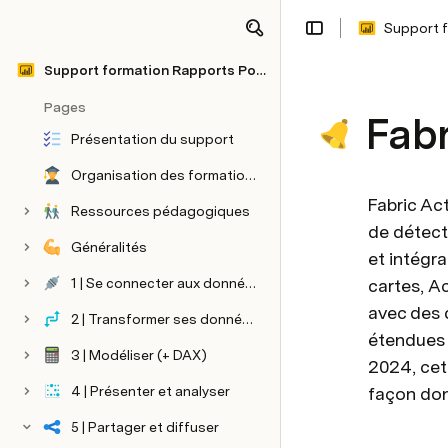
Support 
Share
Explore
Support formation Rapports Power BI
Pages
Fabr
Présentation du support
Organisation des formations Power BI
Fabric Ac
Ressources pédagogiques
de détect
Généralités
et intégra
1 | Se connecter aux données
cartes, A
avec des 
2 | Transformer ses données (Power Query)
étendues 
3 | Modéliser (+ DAX)
2024, cet
4 | Présenter et analyser
façon don
5 | Partager et diffuser