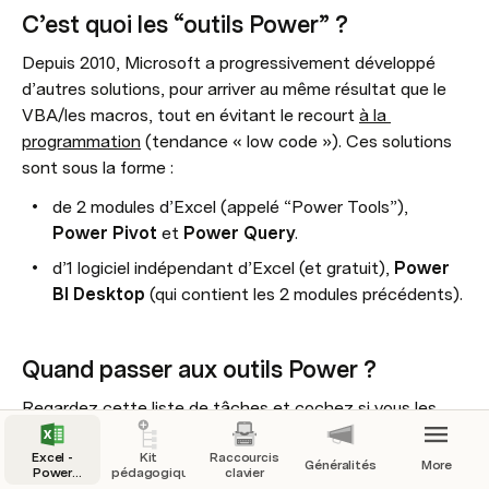
C’est quoi les “outils Power” ?
Depuis 2010, Microsoft a progressivement développé 
d’autres solutions, pour arriver au même résultat que le 
VBA/les macros, tout en évitant le recourt 
à la 
programmation
 (tendance « low code »). Ces solutions 
sont sous la forme :
de 2 modules d’Excel (appelé “Power Tools”), 
Power Pivot
 et 
Power Query
.
d’1 logiciel indépendant d’Excel (et gratuit), 
Power 
BI Desktop
 (qui contient les 2 modules précédents).
Quand passer aux outils Power ?
Regardez cette liste de tâches et cochez si vous les 
réalisez actuellement (le résultat n’est pas mémorisé).
Excel -
Kit
Raccourcis
Généralités
More
Power
pédagogique
clavier
Query -