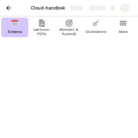
Cloud-handbok
Share
Explore
Lektions-
Moment &
Schema
Slutinlämning
More
PDFs
Kursmål
Lektions-PDFs
Kursplan Utv av molnbaserade applikationer.
pdf
Utv av molnbaserade applikationer Dag 1.
pdf
Utv av molnbaserade applikationer Dag 2.
pdf
Utv av molnbaserade applikationer Dag 3.
pdf
Utv av molnbaserade applikationer Säkerhet.
pdf