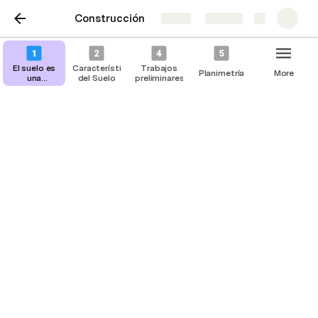
Construcción
Share
Explore
El suelo es
Características
Trabajos
Planimetría
More
una
del Suelo
preliminares
estructura
Trazo de Curvas de Nivel
October 12, 2022
Paso1
Se traza un corte en cada eje medido sobre el 