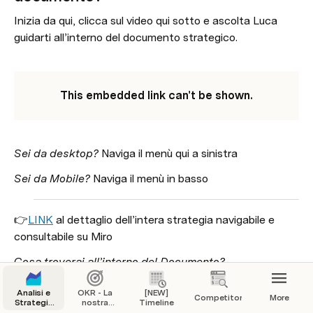
Inizia da qui, clicca sul video qui sotto e ascolta Luca 
guidarti all’interno del documento strategico.
This embedded link can't be shown.
Sei da desktop?
 Naviga il menù qui a sinistra
Sei da Mobile?
 Naviga il menù in basso 
👉
LINK
 al dettaglio dell’intera strategia navigabile e 
consultabile su Miro
Cosa troverai all’interno del Documento?
OKR 2021
Analisi e
OKR - La
[NEW]
Competitor
More
Strategia
nostra
Timeline
Goal Tree
di crescita
Meta