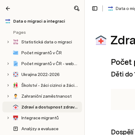
Data o mig
Share
Explore
Data o migraci a integraci
Pages
Zdra
Statistická data o migraci
Počet migrantů v ČR
Počet 
Počet migrantů v ČR - web Konsorcia
Děti do 
Ukrajina 2022-2026
Školství - žáci cizinci a žáci s OMJ/nedostatečnou znalostí češtiny
Zahraniční zaměstnanost
Zdraví a dostupnost zdravotní péče
Integrace migrantů
Analýzy a evaluace
Dospělí