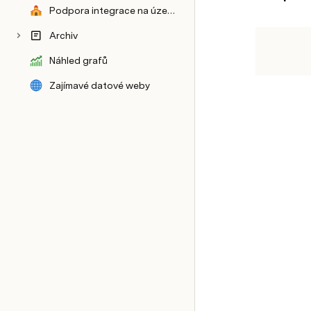
Podpora integrace na území Hl. m. Prahy v letech 2022 a 2023
Archiv
Příprava vyhlášky (květen 24) - výpočty
Náhled grafů
Zajímavé datové weby