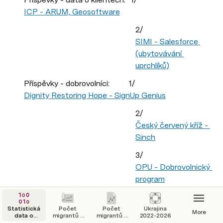
ICP - ARUM, Geosoftware
2/ 
SIMI - Salesforce 
(ubytovávání 
uprchlíků)
Příspěvky - dobrovolníci:          1/ 
Dignity Restoring Hope - SignUp Genius
2/ 
Český červený kříž - 
Sinch
3/ 
OPU - Dobrovolnický 
program
Statistická
Počet
Počet
Ukrajina
More
data o
migrantů v
migrantů v
2022-2026
migraci
ČR
ČR - web