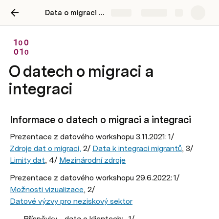
Data o migraci a integraci
Share
Explore
O datech o migraci a
integraci
Informace o datech o migraci a integraci
Prezentace z datového workshopu 3.11.2021: 1/ 
Zdroje dat o migraci,
 2/ 
Data k integraci migrantů
, 3/ 
Limity dat
, 4/ 
Mezinárodní zdroje
Prezentace z datového workshopu 29.6.2022: 1/ 
Možnosti vizualizace
, 2/ 
Datové výzvy pro neziskový sektor
Příspěvky - data o klientech:   1/ 