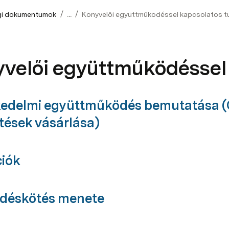
/
/
gi dokumentumok
...
Könyvelői együttműködéssel kapcsolatos tu
velői együttműködéssel 
kedelmi együttműködés bemutatása (
etések vásárlása)
iók
ődéskötés menete