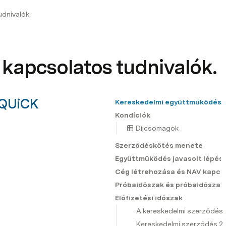
dnivalók.
kapcsolatos tudnivalók.
QUiCK 
Kereskedelmi együttműködés b
Kondíciók
Díjcsomagok
Szerződéskötés menete
Együttműködés javasolt lépése
Cég létrehozása és NAV kapcso
Próbaidőszak és próbaidőszak
Előfizetési időszak
A kereskedelmi szerződés 
Kereskedelmi szerződés 2 é