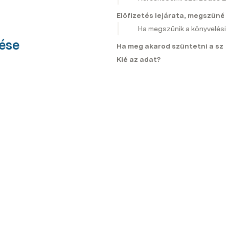
Előfizetés lejárata, megszűné
Ha megszűnik a könyvelési 
ése 
Ha meg akarod szüntetni a sz
Kié az adat?