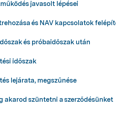
működés javasolt lépései 
trehozása és NAV kapcsolatok felépít
dőszak és próbaidőszak után 
tési időszak 
etés lejárata, megszűnése 
 akarod szüntetni a szerződésünket 