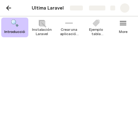
Ultima Laravel
Share
Explore
Instalación
Crear una
Ejemplo
Introducción
More
Laravel
aplicación
tabla
Laravel
alumnos
Organización Laravel
Ahora que tenemos un Laravel nuevo y en 
funcionamiento, veamos qué hay dentro...
Carpeta de aplicaciones
Esta carpeta contiene los elementos esenciales de 
la aplicación: