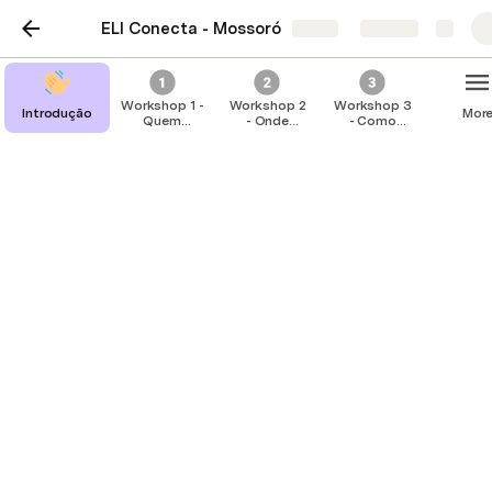
ELI Conecta - Mossoró
Share
Explore
Workshop 1 -
Workshop 2
Workshop 3
Introdução
Mor
Quem
- Onde
- Como
somos e o
estamos?
estamos
que
queremos?
Workshop 2 - Onde
estamos?
No percurso da Metodologia ELI Conecta, nos 
encontramos na fase de "Onde estamos?", que pode 
ser comparada ao estágio de identificação do 
território. Assim como em uma viagem, identificar onde 