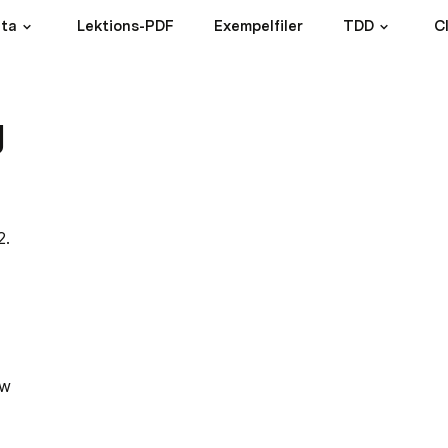
ta
Lektions-PDF
Exempelfiler
TDD
C
g
2.
w 