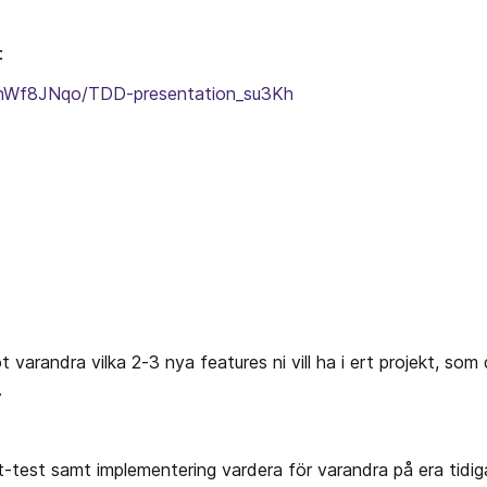
:
NynWf8JNqo/TDD-presentation_su3Kh
t varandra vilka 2-3 nya features ni vill ha i ert projekt, so
.
t-test samt implementering vardera för varandra på era tidiga