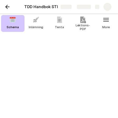
TDD Handbok STI
Share
Explore
Lektions-
Schema
Inlämning
Tenta
More
PDF
TDD
Unit Testing
Web Tests
TDD-Övning