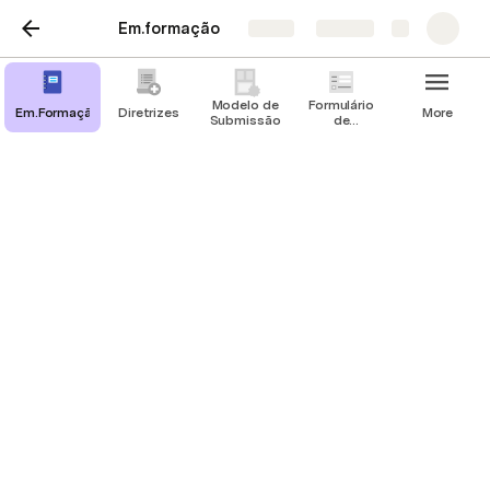
Em.formação
Share
Explore
Modelo de
Formulário
Em.Formação
Diretrizes
More
Submissão
de
Avaliação
Em.Formação
Cadernos de Iniciação Científica do IFG
Os cadernos Em.formação apresentam aos leitores 
uma amostra do que os novos pesquisadores do IFG 
têm desenvolvido por meio da Iniciação Científica e 
Tecnológica, proporcionando um espaço para 