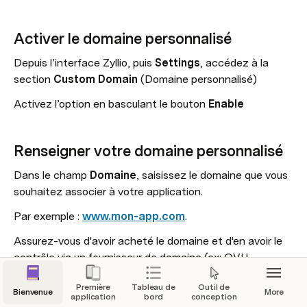
Activer le domaine personnalisé
Depuis l’interface Zyllio, puis 
Settings
, accédez à la 
section 
Custom Domain
 (Domaine personnalisé)
Activez l’option en basculant le bouton 
Enable
Renseigner votre domaine personnalisé
Dans le champ 
Domaine
, saisissez le domaine que vous 
souhaitez associer à votre application. 
Par exemple : 
www.mon-app.com
.
Assurez-vous d'avoir acheté le domaine et d'en avoir le 
contrôle via un fournisseur de domaine (ex: OVH, 
GoDaddy, etc.).
Première
Tableau de
Outil de
Bienvenue
More
application
bord
conception