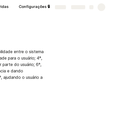
idas
Configurações 🔒
Heurísticas de Nielsen
Share
Explore
lidade entre o sistema 
de para o usuário; 4ª, 
parte do usuário; 6ª, 
cia e dando 
ª, ajudando o usuário a 