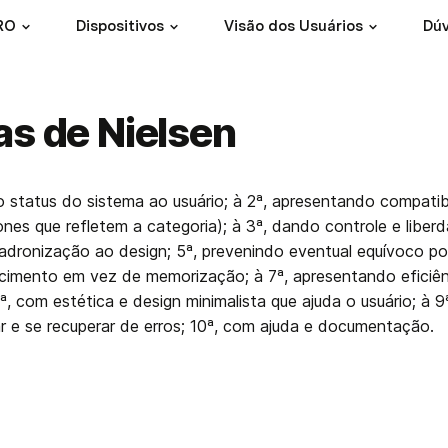
RO
Dispositivos
Visão dos Usuários
Dúv
as de Nielsen
do status do sistema ao usuário; à 2ª, apresentando compatibi
nes que refletem a categoria); à 3ª, dando controle e liberda
dronização ao design; 5ª, prevenindo eventual equívoco por 
imento em vez de memorização; à 7ª, apresentando eficiên
8ª, com estética e design minimalista que ajuda o usuário; à 9
r e se recuperar de erros; 10ª, com ajuda e documentação.