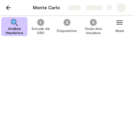
Monte Carlo
Share
Explore
Análise
Estudo de
Visão dos
Dispositivos
More
Heurística
CRO
Usuários
Dispositivos
Desktop
Mobile
Realizamos a análise do produto dentro das 
resoluções de tela, nos dispositivos desktop e mobile, 