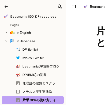
Beatmania
Share
Explore
Beatmania IIDX DP resources
Pages
片
In English
In Japanese
DP tier list
iwsk's Twitter
beatmaniaDP攻略ブログ
DP(BMS)の覚書
無理皿の鍵盤とスクラッチを PERFECT GREAT にする手法
ステルス座学実践論
片手 DBRの使い方、そして片手 DBRを使うことによるその効果。