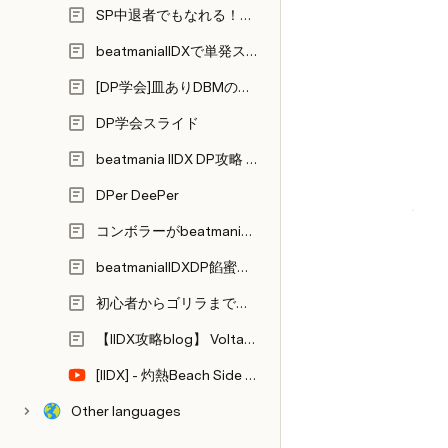
SP中退者でもなれる！DP皆伝の目指しかた
beatmaniaIIDXで単発スコアを狙おう
[DP学会]皿ありDBMのパターンと取得方法に関する考察
DP学会スライド
beatmania IIDX DP攻略 @ wiki
DPer DeePer
コンボラーがbeatmaniaを語る
beatmaniaIIDXDP餡蜜座学入門①同時押し編
初心者からゴリラまで、簡単DP解説
【IIDX攻略blog】 Voltage-ボノレテージ-
[IIDX] - 灼熱Beach Side Bunny DPA FULLCOMBO (tutorial)
Other languages