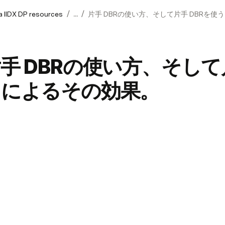
/
/
 IIDX DP resources
...
片手 DBRの使い方、そして片手 DBRを
手 DBRの使い方、そして
とによるその効果。