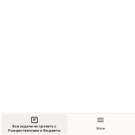
Инструкция по файлу
Такой вид документа для задач я никогда не 
использовал, но он удобно открывается в 
мобильной версии, а также есть мобильное 
приложение у CODA 
https://apps.apple.com/us/app/coda/id139796811
0
Для каждого крупного проекта есть отдельный 
лист на который можно перейти по кнопкам.
Все задачи по проекту с
More
Рождественским и бюджеты