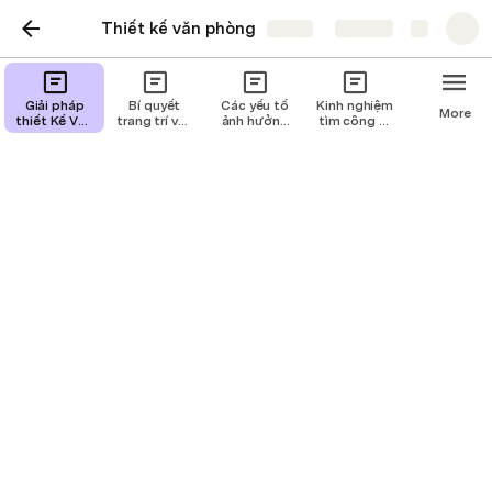
Thiết kế văn phòng
Share
Explore
Giải pháp
Bí quyết
Các yếu tố
Kinh nghiệm
More
thiết Kế Văn
trang trí văn
ảnh hưởng
tìm công ty
Phòng Theo
phòng
đến giá
thi công văn
Ngành Nghề
chuyên
thiết kế văn
phòng giá
nghiệp,
phòng
rẻ và uy tín
thân thiện
Các giải pháp trang trí nội
thất văn phòng hiệu quả
Nội thất văn phòng được coi là một trong những yếu 
tố quan trọng trong việc tạo nên một không gian làm 
việc hiệu quả. Việc sử dụng các giải pháp trang trí nội 
thất hợp lý có thể giúp nâng cao sự sang trọng, tăng 