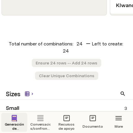
Kiwan
Total number of combinations: 
24
 ー Left to create: 
24
Ensure 24 rows -- Add 24 rows
Clear Unique Combinations
Sizes
Small
3
Grape
Strawberry
Peach
8
Generación
Conversaciones
Recursos
Documentos
More
de
s/confrontación:
de apoyo
Medium
4
escenarios
Perspectiva