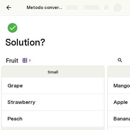
Metodo conversacional de escenarios Venezuela
Share
Explore
Solution?
Fruit
Small
Grape
Mango
Strawberry
Apple
Peach
Banan