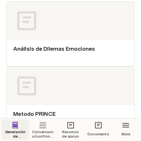
Análisis de Dilemas Emociones
Metodo PRINCE
Generación
Conversaciones
Recursos
Documentos
More
de
s/confrontación:
de apoyo
escenarios
Perspectiva