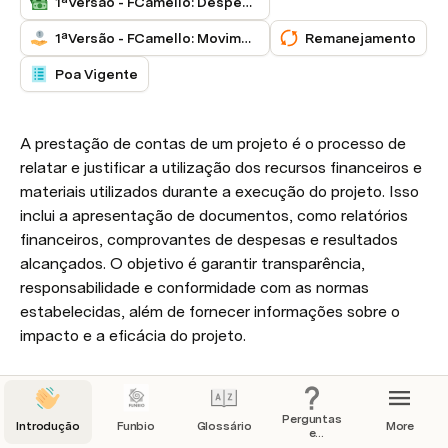
1ªVersão - FCamello: Despesas de Contrapartida
1ªVersão - FCamello: Movimentações na Conta
Remanejamento
Poa Vigente
A prestação de contas de um projeto é o processo de 
relatar e justificar a utilização dos recursos financeiros e 
materiais utilizados durante a execução do projeto. Isso 
inclui a apresentação de documentos, como relatórios 
financeiros, comprovantes de despesas e resultados 
alcançados. O objetivo é garantir transparência, 
responsabilidade e conformidade com as normas 
estabelecidas, além de fornecer informações sobre o 
impacto e a eficácia do projeto.
Monitoramento e Avaliação dos Projetos pelo 
FUNBIO 
Perguntas
Introdução
Funbio
Glossário
More
e
O FUNBIO realizará o acompanhamento da execução 
Respostas