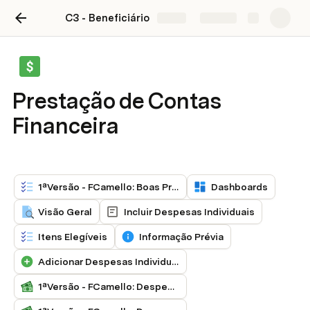
C3 - Beneficiário
Share
Explore
Prestação de Contas
Financeira
1ªVersão - FCamello: Boas Práticas e Recomendações à Instituição Executora
Dashboards
Visão Geral
Incluir Despesas Individuais
Itens Elegíveis
Informação Prévia
Adicionar Despesas Individualmente
1ªVersão - FCamello: Despesas do Projeto