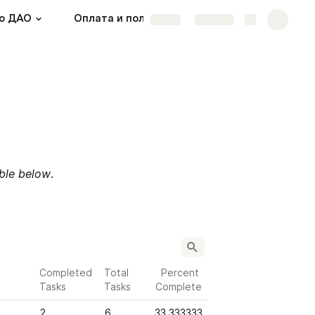
о ДАО
Оплата и получение токенов разными группами
More
Share
Explore
able below
. 
Completed 
Total 
Percent 
Tasks
Tasks
Complete
2
6
33.333333