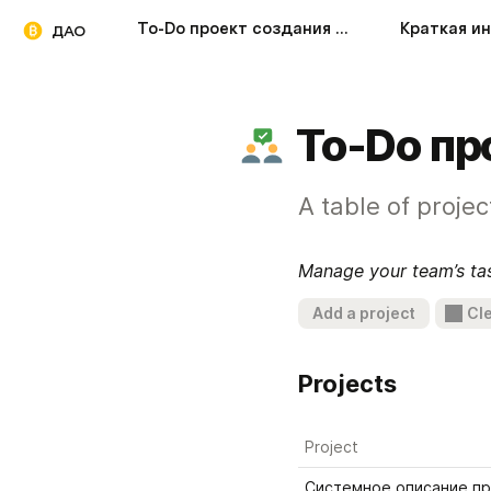
To-Do проект создания ДАО
ДАО
To-Do пр
A table of projec
Manage your team’s task
Add a project
Cle
Projects
Project
Системное описание пр