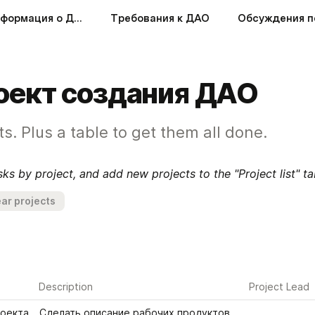
Краткая информация о ДАО
Требования к ДАО
Обсуждения п
оект создания ДАО
ts. Plus a table to get them all done.
s by project, and add new projects to the "Project list" t
ar projects
Description
Project Lead
оекта 
Сделать описание рабочих продуктов 