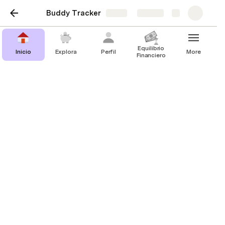
Buddy Tracker
Share
Explore
Equilibrio
Inicio
Explora
Perfil
More
Financiero
Inicio
Te damos la bienvenida
¿Cómo copiar la plantilla?
Agregar Ingreso
Agregar Gasto
Resumen 