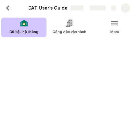
DAT User's Guide
Share
Explore
Dữ liệu hệ thống
Công việc vận hành
More
Hỗ trợ kỹ thuật
Nhà bè 
Add tasks to the table. Add new columns to 
detail and track information that’s relevant 
to your team, like dependencies and task 
kickoff dates. 
Clear sample data