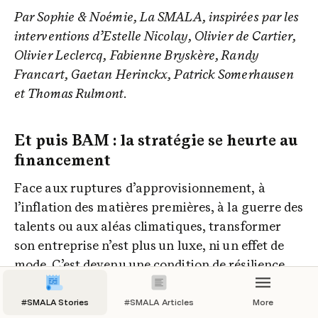
Par Sophie & Noémie, La SMALA, inspirées par les 
interventions d’Estelle Nicolay, Olivier de Cartier, 
Olivier Leclercq, Fabienne Bryskère, Randy 
Francart, Gaetan Herinckx, Patrick Somerhausen 
et Thomas Rulmont. 
Et puis BAM : la stratégie se heurte au 
financement
Face aux ruptures d’approvisionnement, à 
l’inflation des matières premières, à la guerre des 
talents ou aux aléas climatiques, transformer 
son entreprise n’est plus un luxe, ni un effet de 
mode. C’est devenu une condition de résilience, 
de compétitivité et parfois même… de survie.
#SMALA Stories
#SMALA Articles
More
C’est dans ce contexte que, à La SMALA, nous 