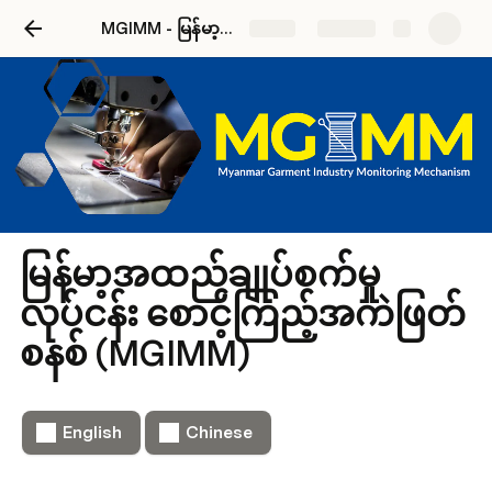
MGIMM - မြန်မာ့အထည်ချုပ်စက်မှုလုပ်ငန်း စောင့်ကြည့်အကဲဖြတ်စနစ်
Share
Explore
မြန်မာ့အထည်ချုပ်စက်မှု
လုပ်ငန်း စောင့်ကြည့်အကဲဖြတ်
စနစ် (MGIMM)
English
Chinese