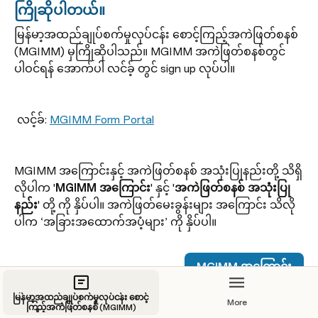
ကြိုဆိုပါတယ်။
မြန်မာ့အထည်ချုပ်စက်မှုလုပ်ငန်း စောင့်ကြည့်အကဲဖြတ်စနစ် 
(MGIMM) မှကြိုဆိုပါသည်။ MGIMM အကဲဖြတ်စနစ်တွင်
ပါဝင်ရန် အောက်ပါ လင်ခ့် တွင် sign up လုပ်ပါ။
 လင့်ခ်: 
MGIMM Form Portal
MGIMM အကြောင်းနှင့် အကဲဖြတ်စနစ် အသုံးပြုနည်းတို့ သိရှိ
လိုပါက '
MGIMM အကြောင်း
' နှင့် '
အကဲဖြတ်စနစ် အသုံးပြု
နည်း
' တို့ ကို နှိပ်ပါ။ အကဲဖြတ်မေးခွန်းများ အကြောင်း သိလို
ပါက ‘အခြားအထောက်အပံ့များ’ ကို နှိပ်ပါ။
MGIMM အကြောင်း
မြန်မာ့အထည်ချုပ်စက်မှုလုပ်ငန်း စောင့်
အကဲဖြတ်စနစ် အသုံးပြုနည်း
More
ကြည့်အကဲဖြတ်စနစ် (MGIMM)