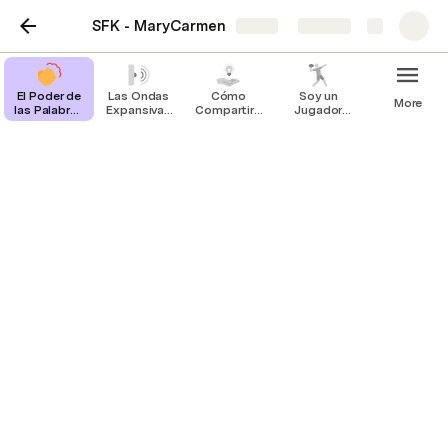
SFK - MaryCarmen
Share
Explore
El Poder de
Las Ondas
Cómo
Soy un
More
las Palabras
Expansivas
Compartir -
Jugador
- Nivel 2 -
- Nivel 2 -
Nivel 1 -
Clave - Nivel
Lección 9
Lección 04
Lección 10
1 - Lección
4
Cómo Compartir -
Nivel 1 - Lección 10
Regla No. 9 - El verdadero
compartir se trata de compartir
con Amor, para Ayudar, y Sin