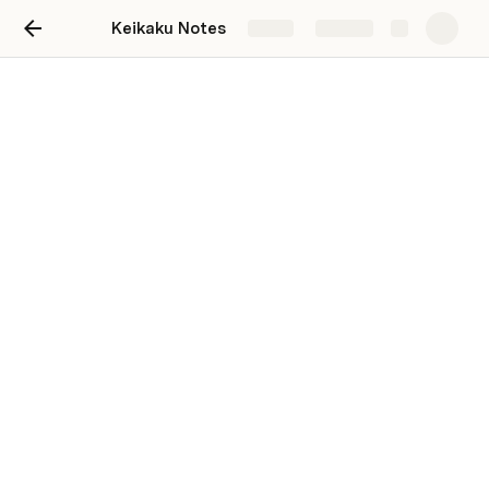
Keikaku Notes
Share
Explore
Sessão 2 - 01/08/2021
Poppy (vigília 1):
Yalanue revezando vigília
Vila orc atacada pelo dragão - 2 orc kids com fome
Dragão criou ninho no local da vila
Zuma viajou com as kids