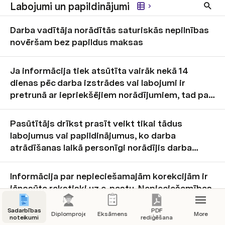
Labojumi un papildinājumi
Darba vadītāja norādītās saturiskās nepilnības
novēršam bez papildus maksas
Ja informācija tiek atsūtīta vairāk nekā 14
dienas pēc darba izstrādes vai labojumi ir
pretrunā ar iepriekšējiem norādījumiem, tad par
korekcijām ir jāmaksā un termiņš to veikšanai
atkarīgs no noslodzes. Šajā gadījumā nedrīkst
Pasūtītājs drīkst prasīt veikt tikai tādus
pieprasīt īsus termiņus korekciju veikšanai.
labojumus vai papildinājumus, ko darba
atrādīšanas laikā personīgi norādījis darba
vadītājs. Arī studiju biedru izteikumi vai
informācija no metodiskajiem norādījumiem un
Informācija par nepieciešamajām korekcijām ir
citiem avotiem nevar kalpot par pamatu
jānosūta rakstiski uz e-pastu. Nepieciešamības
labojumu vai papildinājumu pieprasīšanai.
gadījumā saruna ar pasniedzēju ir jāieraksta un
Sadarbības
jāatsūta audioieraksts.
PDF
Diplomprojekts
Eksāmens
More
noteikumi
rediģēšana