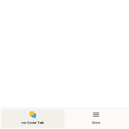
was ist no-Code Software?
was ist no-Code Software und worin liegen die Vorteile für den Anwender? · no- Coder
was sind die Voraussetzung für Digitalisierung
no-Code Talk
More