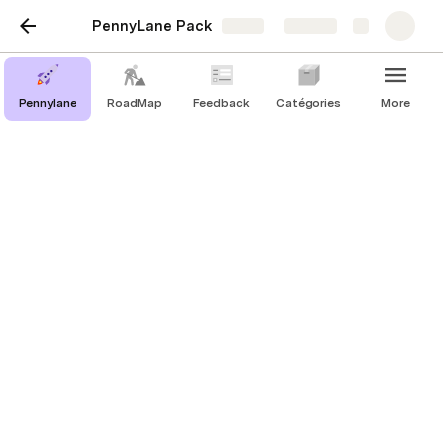
PennyLane Pack
Share
Explore
Pennylane
RoadMap
Feedback
Catégories
More
Plans items
FR : Articles de plans
Add plan
New
1,222
plan